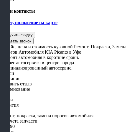
Наши контакты
Адрес, положение на карте
- Прайс, цена и стоимость кузовной Ремонт, Покраска, Замена
Порогов Автомобиля KIA Picanto в Уфе
- Ремонт автомобиля в короткие сроки.
- Адрес автосервиса в центре города.
- Специализированный автосервис.
Услуги
Описание
Оставить отзыв
Наименование
Цена
Сроки
Гарантия
Ремонт, покраска, замена порогов автомобиля
Без учета запчасти
от 1190
1-3 час.