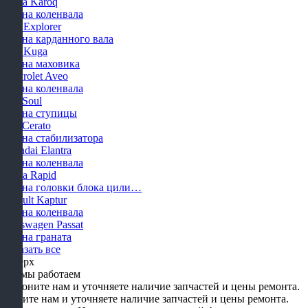
Skoda Karoq
Замена коленвала
Ford Explorer
Замена карданного вала
Ford Kuga
Замена маховика
Chevrolet Aveo
Замена коленвала
KIA Soul
Замена ступицы
KIA Cerato
Замена стабилизатора
Hyundai Elantra
Замена коленвала
Skoda Rapid
Замена головки блока цили…
Renault Kaptur
Замена коленвала
Volkswagen Passat
Замена граната
Показать все
Наверх
Как мы работаем
Звоните нам и уточняете наличие запчастей и цены ремонта.