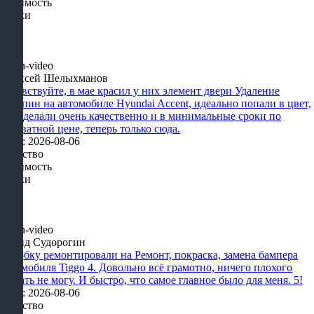
Стоимость
Сроки
Алексей Шелыхманов
Здравствуйте, в мае красил у них элемент двери Удаление
царапин на автомобиле Hyundai Accent, идеально попали в цвет,
все сделали очень качественно и в минимальные сроки по
адекватной цене, теперь только сюда.
Дата: 2026-08-06
Качество
Стоимость
Сроки
Давид Судорогин
Коробку ремонтировали на Ремонт, покраска, замена бампера
автомобиля Tiggo 4. Довольно всё грамотно, ничего плохого
сказать не могу. И быстро, что самое главное было для меня. 5!
Дата: 2026-08-06
Качество