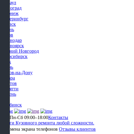
Барнаул
Волгоград
Воронеж
Екатеринбург
Ижевск
Казань
Киров
Краснодар
Красноярск
Нижний Новгород
Новосибирск
Омск
Пермь
Ростов-на-Дону
Самара
Саратов
Тольятти
Тюмень
Уфа
Челябинск
Уфа
Пн-Сб 09:00–18:00
Контакты
Услуги Кузовного ремонта любой сложности.
Отзывы клиентов