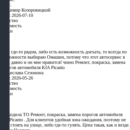
2 мес.
Владимир Козоровицкий
Дата: 2026-07-10
Качество
Стоимость
Сроки
Если где-то рядом, либо есть возможность доехать, то всегда по
возможности выбираю Омашин, потому что этот автосервис я
знаю давно и он мне нравится! чиню Ремонт, покраска, замена
порогов автомобиля KIA Picanto
Владислава Сезонина
Дата: 2026-05-26
Качество
Стоимость
Сроки
Проходила ТО Ремонт, покраска, замена порогов автомобиля
KIA Picanto . Для клиентов удобная зона ожидания, поэтому не
надо стоять на улице, либо где-то гулять. Цена такая, как и везде.