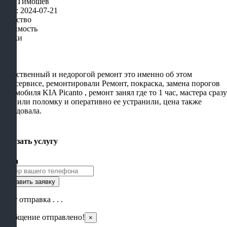
Соф Тимошев
Дата: 2024-07-21
Качество
Стоимость
Сроки
Качественный и недорогой ремонт это именно об этом
автосервисе, ремонтировали Ремонт, покраска, замена порогов
автомобиля KIA Picanto , ремонт занял где то 1 час, мастера сразу
выявили поломку и оперативно ее устранили, цена также
порадовала.
×
Заказать услугу
Цена
Идет отправка . . .
Сообщение отправлено!
×