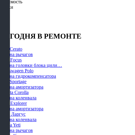
Стоимость
Сроки
СЕГОДНЯ В РЕМОНТЕ
KIA Cerato
Замена рычагов
Ford Focus
Замена головки блока цили…
Volkswagen Polo
Замена гидрокомпенсатора
KIA Sportage
Замена амортизатора
Toyota Corolla
Замена коленвала
Ford Explorer
Замена амортизатора
Лада Ларгус
Замена коленвала
Skoda Yeti
Замена рычагов