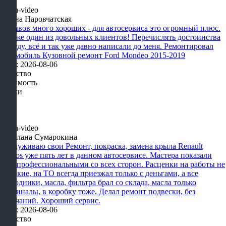
Алина Наровчатская
Отзывов много хороших - для автосервиса это огромный плюс.
Я тоже один из довольных клиентов! Перечислять достоинства
не буду, всё и так уже давно написали до меня. Ремонтировал
автомобиль Кузовной ремонт Ford Mondeo 2015-2019
Дата: 2026-08-06
Качество
Стоимость
Сроки
Светлана Сумарокина
Обслуживаю свои Ремонт, покраска, замена крыла Renault
Koleos уже пять лет в данном автосервисе. Мастера показали
себя профессиональными со всех сторон. Расценки на работы не
высокие, на ТО всегда приезжал только с деньгами, а все
расходники, масла, фильтра брал со склада, масла только
оригиналы, в коробку тоже. Делал ремонт подвески, без
замечаний. Хороший сервис.
Дата: 2026-08-06
Качество