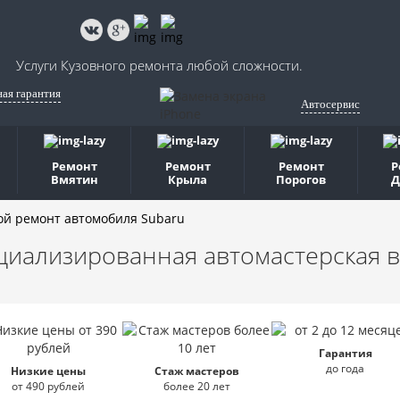
Услуги Кузовного ремонта любой сложности.
ная гарантия
Автосервис
Ремонт
Ремонт
Ремонт
Р
Вмятин
Крыла
Порогов
Д
ой ремонт автомобиля Subaru
циализированная автомастерская
в
Гарантия
до года
Низкие цены
Стаж мастеров
от 490 рублей
более 20 лет