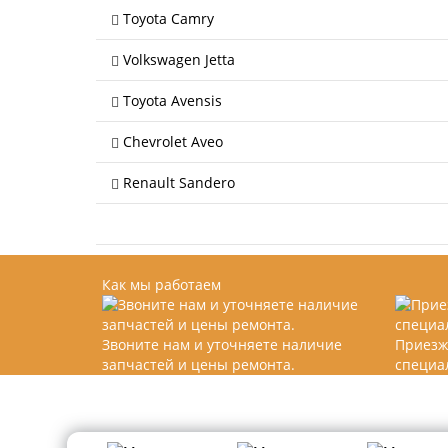
Toyota Camry
Volkswagen Jetta
Toyota Avensis
Chevrolet Aveo
Renault Sandero
Как мы работаем
Звоните нам и уточняете наличие
Приезж
запчастей и цены ремонта.
специа