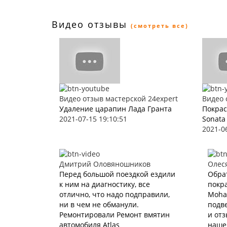
Видео отзывы
(смотреть все)
Видео отзыв мастерской 24expert
Видео 
Удаление царапин Лада Гранта
Покрас
2021-07-15 19:10:51
Sonata
2021-0
Дмитрий Оловяношников
Олес
Перед большой поездкой ездили
Обра
к ним на диагностику, все
покра
отлично, что надо подправили,
Mohav
ни в чем не обманули.
подве
Ремонтировали Ремонт вмятин
и отз
автомобиля Atlas
наше