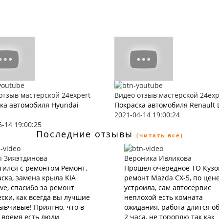
отзыв мастерской 24expert
Видео отзыв мастерской 24exp
ка автомобиля Hyundai
Покраска автомобиля Renault 
2021-04-14 19:00:24
6-14 19:00:25
Последние отзывы
(читать все)
я Зияэтдинова
Вероника Ивликова
тился с ремонтом Ремонт,
Прошел очередное ТО Кузо
ска, замена крыла KIA
ремонт Mazda CX-5, по цен
e, спасибо за ремонт
устроила, сам автосервис
ски, как всегда вы лучшие
неплохой есть комната
ывчивые! Приятно, что в
ожидания, работа длится о
 время есть люди
2 часа, не тороплю так как