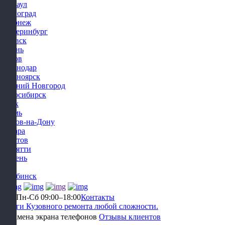
Барнаул
Волгоград
Воронеж
Екатеринбург
Ижевск
Казань
Киров
Краснодар
Красноярск
Нижний Новгород
Новосибирск
Омск
Пермь
Ростов-на-Дону
Самара
Саратов
Тольятти
Тюмень
Уфа
Челябинск
Уфа
Пн-Сб 09:00–18:00
Контакты
Услуги Кузовного ремонта любой сложности.
Отзывы клиентов