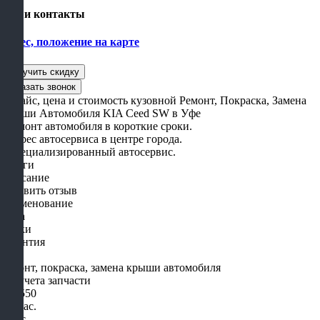
Наши контакты
Адрес, положение на карте
- Прайс, цена и стоимость кузовной Ремонт, Покраска, Замена
Крыши Автомобиля KIA Ceed SW в Уфе
- Ремонт автомобиля в короткие сроки.
- Адрес автосервиса в центре города.
- Специализированный автосервис.
Услуги
Описание
Оставить отзыв
Наименование
Цена
Сроки
Гарантия
Ремонт, покраска, замена крыши автомобиля
Без учета запчасти
от 1550
1-3 час.
2 мес.