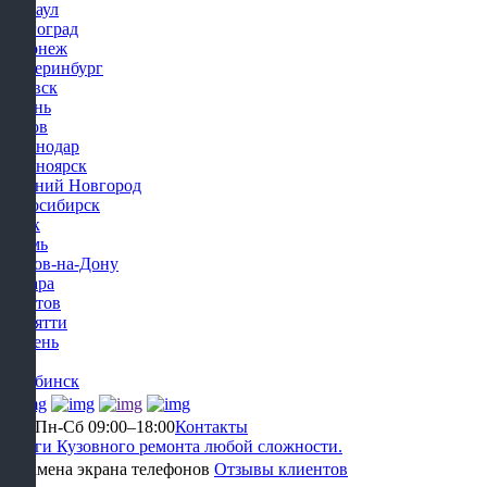
Барнаул
Волгоград
Воронеж
Екатеринбург
Ижевск
Казань
Киров
Краснодар
Красноярск
Нижний Новгород
Новосибирск
Омск
Пермь
Ростов-на-Дону
Самара
Саратов
Тольятти
Тюмень
Уфа
Челябинск
Уфа
Пн-Сб 09:00–18:00
Контакты
Услуги Кузовного ремонта любой сложности.
Отзывы клиентов