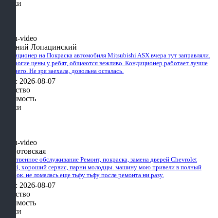
Сроки
Евгений Лопацинский
Кондиционер на Покраска автомобиля Mitsubishi ASX вчера тут заправляли.
Недорогие цены у ребят, общаются вежливо. Кондиционер работает лучше
прежнего. Не зря заехала, довольна осталась.
Дата: 2026-08-07
Качество
Стоимость
Сроки
Шипотовская
Качественное обслуживание Ремонт, покраска, замена дверей Chevrolet
Lacetti, хороший сервис, парни молодцы. машину мою привели в полный
порядок. не ломалась еще тьфу тьфу после ремонта ни разу.
Дата: 2026-08-07
Качество
Стоимость
Сроки