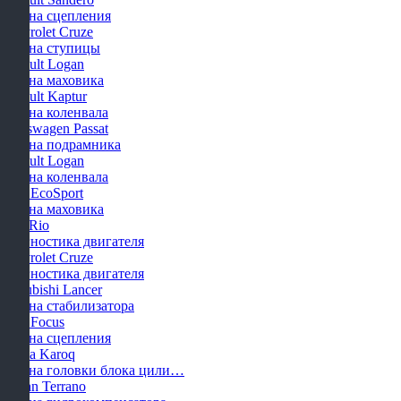
Замена сцепления
Chevrolet Cruze
Замена ступицы
Renault Logan
Замена маховика
Renault Kaptur
Замена коленвала
Volkswagen Passat
Замена подрамника
Renault Logan
Замена коленвала
Ford EcoSport
Замена маховика
KIA Rio
Диагностика двигателя
Chevrolet Cruze
Диагностика двигателя
Mitsubishi Lancer
Замена стабилизатора
Ford Focus
Замена сцепления
Skoda Karoq
Замена головки блока цили…
Nissan Terrano