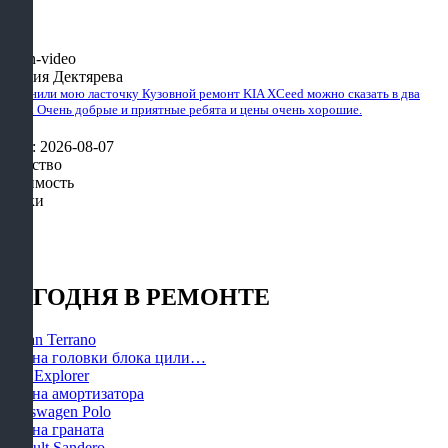
Таисия Дектярева
Починили мою ласточку Кузовной ремонт KIA XCeed можно сказать в два
счета. Очень добрые и приятные ребята и цены очень хорошие.
Дата: 2026-08-07
Качество
Стоимость
Сроки
СЕГОДНЯ В РЕМОНТЕ
Nissan Terrano
Замена головки блока цили…
Ford Explorer
Замена амортизатора
Volkswagen Polo
Замена граната
Renault Sandero