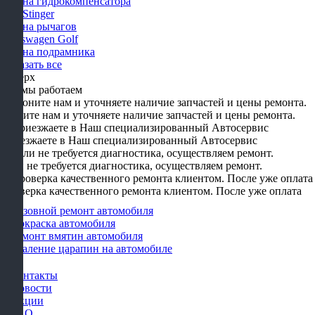
Замена гидрокомпенсатора
KIA Stinger
Замена рычагов
Volkswagen Golf
Замена подрамника
Показать все
Наверх
Как мы работаем
Звоните нам и уточняете наличие запчастей и цены ремонта.
Приезжаете в Наш специализированный Автосервис
Если не требуется диагностика, осуществляем ремонт.
Проверка качественного ремонта клиентом. После уже оплата
Кузовной ремонт автомобиля
Покраска автомобиля
Ремонт вмятин автомобиля
Удаление царапин на автомобиле
Контакты
Новости
Акции
FAQ