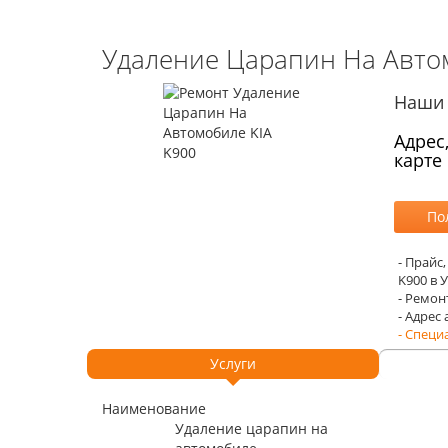
Удаление Царапин На Автом
Наши 
Адрес
карте
- Прайс
K900 в 
- Ремон
- Адрес
- Специ
Услуги
Наименование
Удаление царапин на