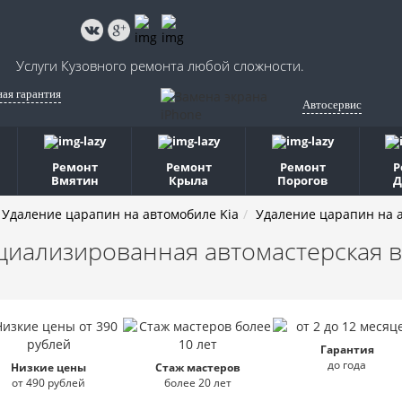
Услуги Кузовного ремонта любой сложности.
ная гарантия
Автосервис
Ремонт
Ремонт
Ремонт
Р
Вмятин
Крыла
Порогов
Д
Удаление царапин на автомобиле Kia
Удаление царапин на а
циализированная автомастерская
в
Гарантия
до года
Низкие цены
Стаж мастеров
от 490 рублей
более 20 лет