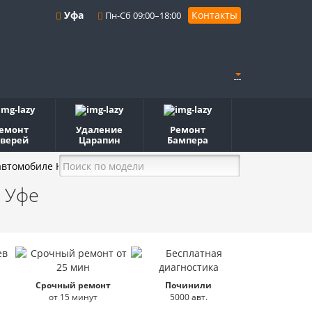
Уфа
Контакты
Пн-Сб 09:00–18:00
емонт
Удаление
Ремонт
верей
Царапин
Бампера
втомобиле KIA K900
 Уфе
Срочный ремонт
Починили
от 15 минут
5000 авт.