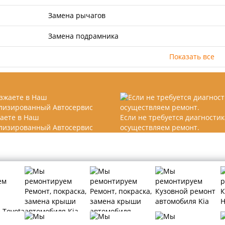
Замена рычагов
Замена подрамника
Показать все
аете в Наш
Если не требуется диагностик
лизированный Автосервис
осуществляем ремонт.