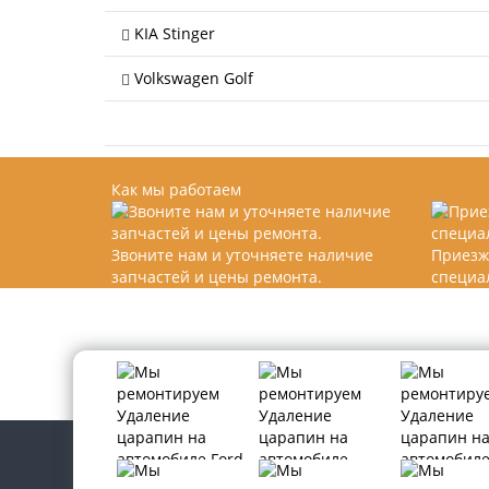
KIA Stinger
Volkswagen Golf
Как мы работаем
Звоните нам и уточняете наличие
Приезж
запчастей и цены ремонта.
специа